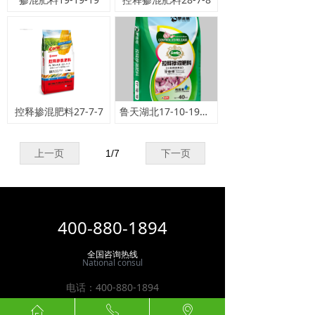
控释掺混肥料27-7-7
鲁天湖北17-10-19大蒜控释掺混肥
上一页
1
/
7
下一页
400-880-1894
全国咨询热线
National consul
电话：
400-880-1894
地址：
山东省泰安市肥城市湖屯镇油库路002号
ꀇ
ꂅ
ꀷ